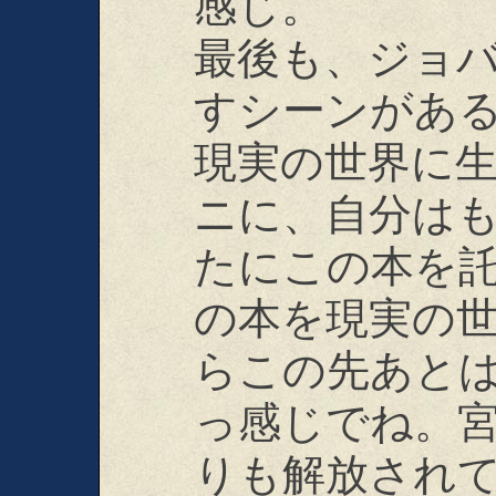
感じ。
最後も、ジョ
すシーンがあ
現実の世界に
ニに、自分は
たにこの本を
の本を現実の
らこの先あと
っ感じでね。
りも解放され