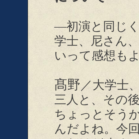
―初演と同じ
学士、尼さん
いって感想も
髙野
／大学士
三人と、その
ちょっとそう
んだよね。今