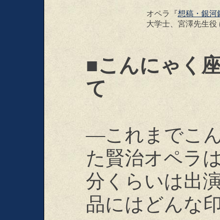
オペラ『
想稿・銀河
大学士、宮澤先生役 
■こんにゃく
て
―これまでこ
た賢治オペラは
分くらいは出
品にはどんな