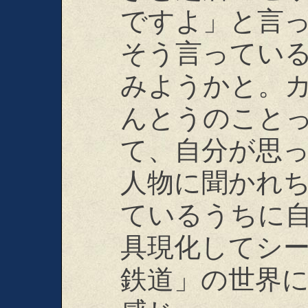
ですよ」と言
そう言ってい
みようかと。
んとうのこと
て、自分が思
人物に聞かれ
ているうちに
具現化してシ
鉄道」の世界