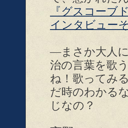
『グスコーブ
インタビューそ
―まさか大人
治の言葉を歌
ね！歌ってみ
だ時のわかる
じなの？