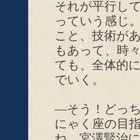
それが平行し
っていう感じ
こと、技術が
もあって、時
ても、全体的
でいく。
―そう！どっ
にゃく座の目
ね。宮澤賢治