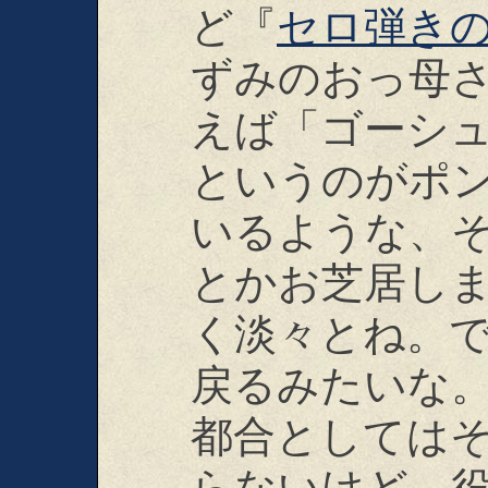
ど『
セロ弾き
ずみのおっ母
えば「ゴーシ
というのがポ
いるような、
とかお芝居し
く淡々とね。
戻るみたいな
都合としては
らないけど、