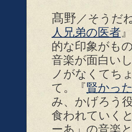
髙野
／そうだ
人兄弟の医者
的な印象がも
音楽が面白い
ノがなくてち
て。『
賢かっ
み、かげろう
食われていく
ーあ」の音楽