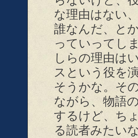
な理由はない
誰なんだ、と
っていってし
しらの理由は
スという役を
そうかな。そ
ながら、物語
するけど、ち
る読者みたい