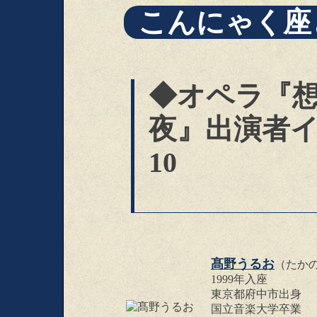
こんにゃく座
◆オペラ『
夜』出演者イ
10
髙野うるお
（たか
1999年入座
東京都府中市出身
国立音楽大学卒業