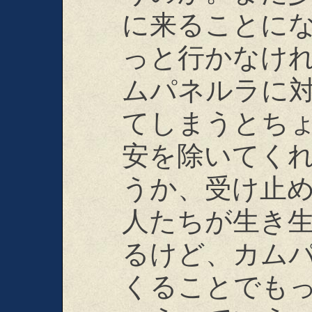
に来ることに
っと行かなけ
ムパネルラに
てしまうとち
安を除いてく
うか、受け止
人たちが生き
るけど、カム
くることでも