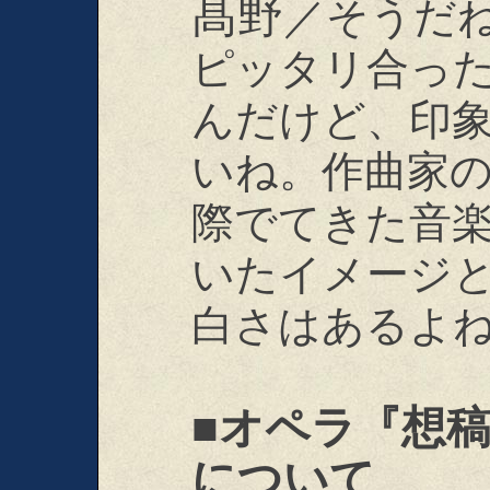
髙野
／そうだ
ピッタリ合っ
んだけど、印
いね。作曲家
際でてきた音
いたイメージ
白さはあるよ
■オペラ『想
について