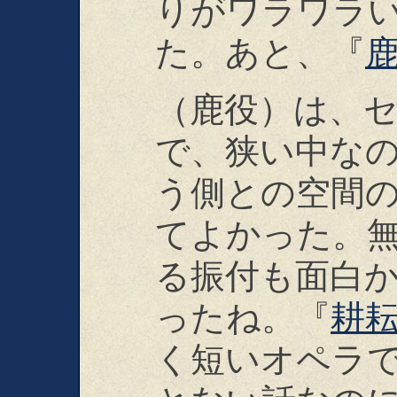
りがワラワラ
た。あと、『
（鹿役）は、
で、狭い中な
う側との空間
てよかった。
る振付も面白
ったね。『
耕
く短いオペラ