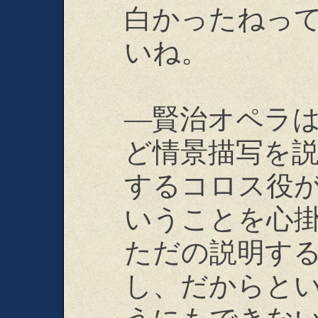
白かったねっ
いね。
―賢治オペラ
ど情景描写を
するコロス役
いうことを心
ただの説明す
し、だからと