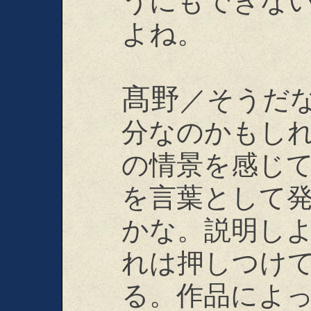
うにもできな
よね。
髙野
／そうだ
分なのかもし
の情景を感じ
を言葉として
かな。説明し
れは押しつけ
る。作品によ