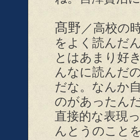
髙野
／高校の
をよく読んだ
とはあまり好
んなに読んだ
だな。なんか
のがあったん
直接的な表現
んとうのこと