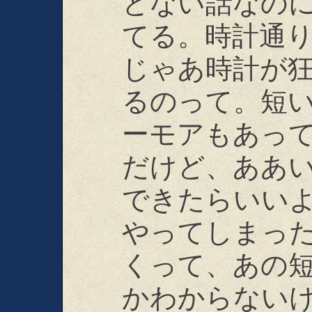
とない話なの
てる。時計通
じゃあ時計が
るのって。短
ーモアもあっ
だけど、ああ
できたらいい
やってしまっ
くって、あの
かわからない