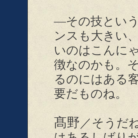
―その技とい
ンスも大きい
いのはこんに
徴なのかも。
るのにはある
要だものね。
髙野
／そうだ
はあるしばり