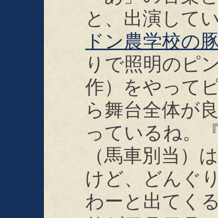
と、出演して
ドン農学校の
りで照明のピ
作）をやって
ら舞台全体が
っているね。
（馬車別当）
けど、どんぐ
わーと出てく