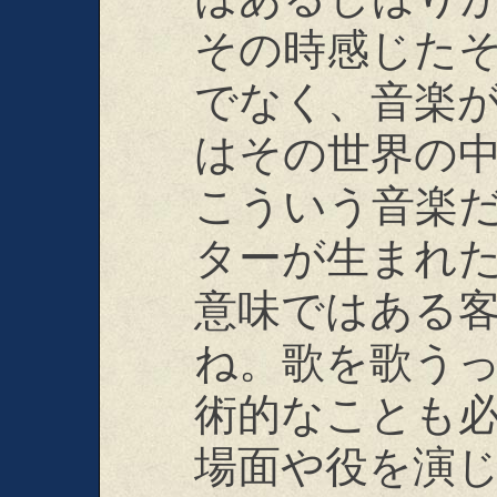
その時感じた
でなく、音楽
はその世界の
こういう音楽
ターが生まれ
意味ではある
ね。歌を歌う
術的なことも
場面や役を演