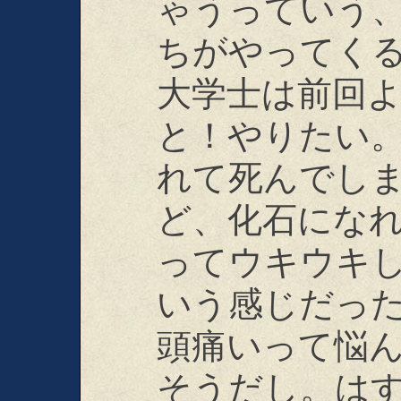
ゃうっていう
ちがやってく
大学士は前回
と！やりたい
れて死んでし
ど、化石にな
ってウキウキ
いう感じだっ
頭痛いって悩
そうだし。は