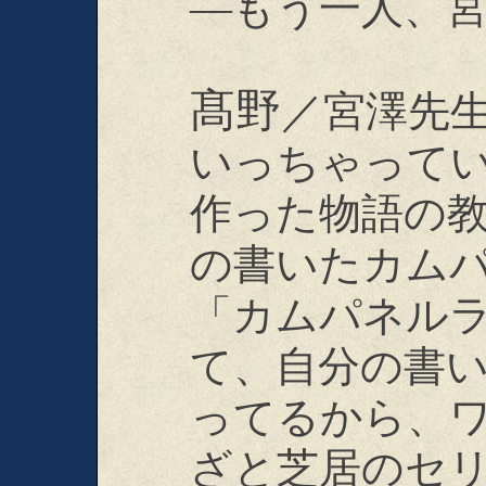
―もう一人、
髙野
／宮澤先
いっちゃって
作った物語の
の書いたカム
「カムパネル
て、自分の書
ってるから、
ざと芝居のセ